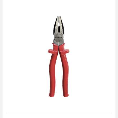
Alicates
Chaves de aperto
Corte e medição
Destaques
Ferramentas automotivas
Ferramentas para acabamento
Jogos de soquetes
Lançamentos
Linha de impacto
Martelos e marretas
Organização e movimento