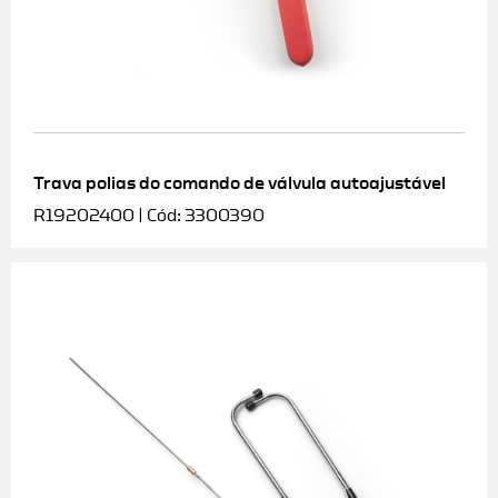
Trava polias do comando de válvula autoajustável
R19202400 | Cód: 3300390