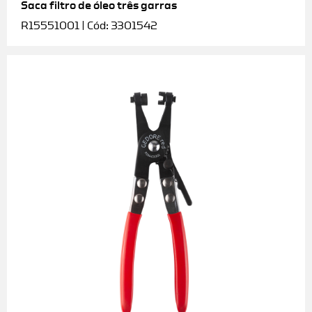
Saca filtro de óleo três garras
R15551001 | Cód: 3301542