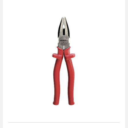
Alicates
Chaves de aperto
Corte e medição
Destaques
Ferramentas automotivas
Ferramentas para acabamento
Jogos de soquetes
Lançamentos
Linha de impacto
Martelos e marretas
Organização e movimento