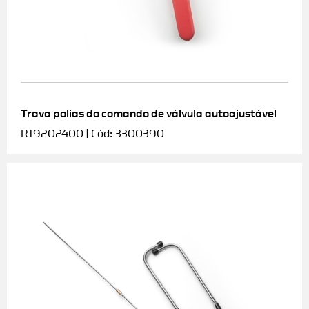
Trava polias do comando de válvula autoajustável
R19202400 | Cód: 3300390