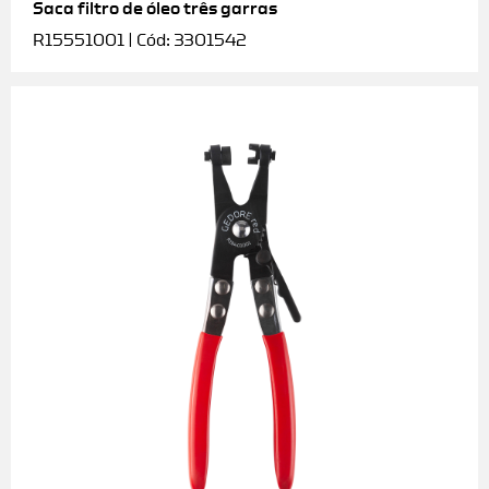
Saca filtro de óleo três garras
R15551001 | Cód: 3301542