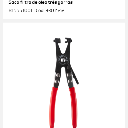
Saca filtro de óleo três garras
R15551001 | Cód: 3301542