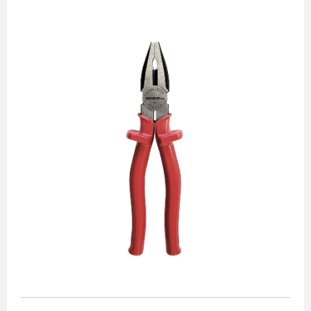
Alicates
Chaves de aperto
Corte e medição
Destaques
Ferramentas automotivas
Ferramentas para acabamento
Jogos de soquetes
Lançamentos
Linha de impacto
Martelos e marretas
Organização e movimento