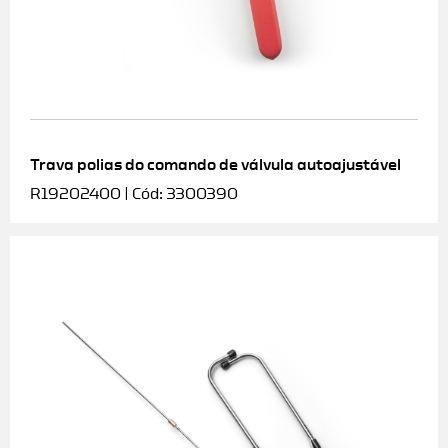
Trava polias do comando de válvula autoajustável
R19202400 | Cód: 3300390