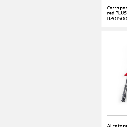
Carro pa
red PLUS
R2015000
Alicate p