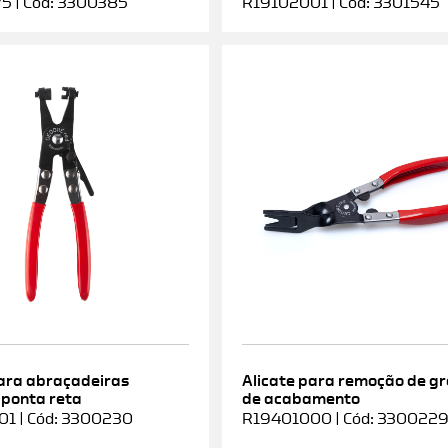
5 | Cód: 3300385
R19102001 | Cód: 3301545
para abraçadeiras
Alicate para remoção de g
 ponta reta
de acabamento
1 | Cód: 3300230
R19401000 | Cód: 330022