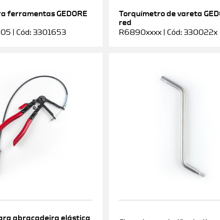
ra ferramentas GEDORE
Torquímetro de vareta GE
red
5 | Cód: 3301653
R6890xxxx | Cód: 330022x
ara abraçadeira elástica