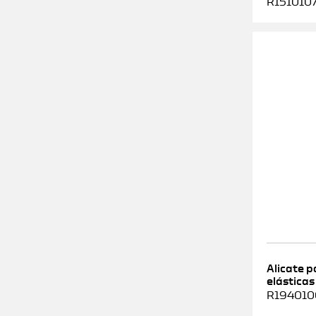
R1510107
Alicate 
elásticas
R1940100