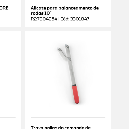
DORE
Alicate para balanceamento de
rodas 10″
R27904254 | Cód: 3301847
Trava polias do comando de