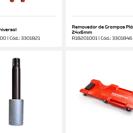
Removedor de Grampos Plá
niversal
24x6mm
0 | Cód.: 3301821
R18201001 | Cód.: 3301846