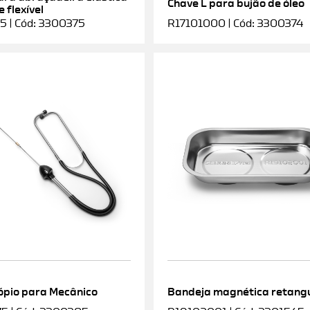
Chave L para bujão de óleo
 flexível
5 | Cód: 3300375
R17101000 | Cód: 3300374
ópio para Mecânico
Bandeja magnética retang