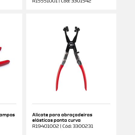
R15551001 | Cód: 3301542
rampos
Alicate para abraçadeiras
elásticas ponta curva
9
R19401002 | Cód: 3300231