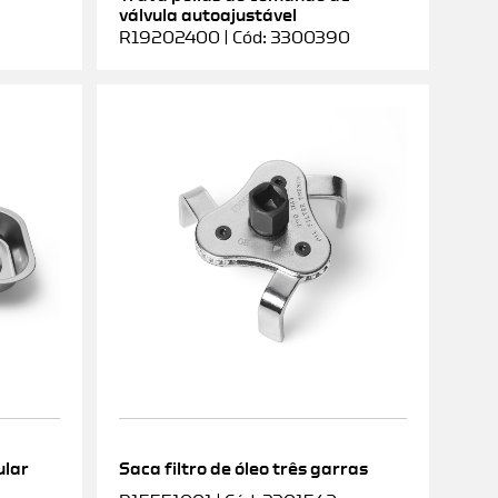
válvula autoajustável
R19202400 | Cód: 3300390
ular
Saca filtro de óleo três garras