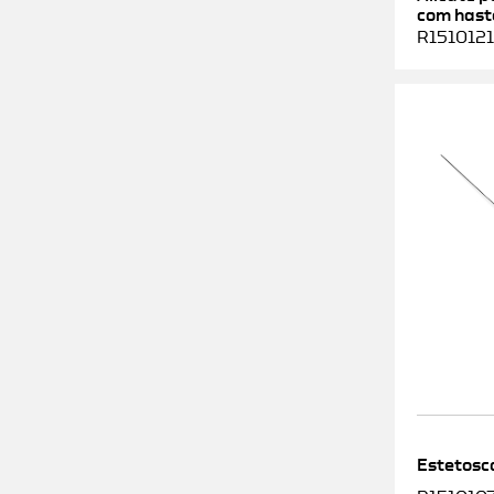
com haste
R1510121
Estetosc