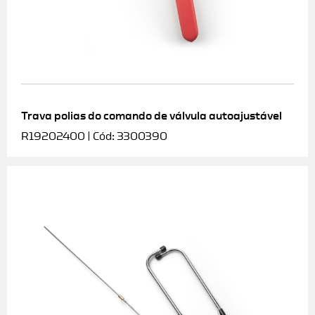
Trava polias do comando de válvula autoajustável
R19202400 | Cód: 3300390