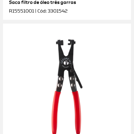
Saca filtro de óleo três garras
R15551001 | Cód: 3301542