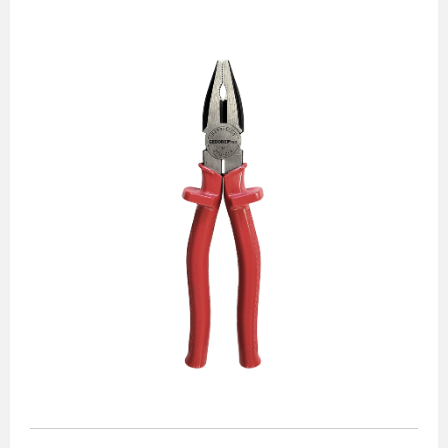
Alicates
Chaves de aperto
Corte e medição
Destaques
Ferramentas automotivas
Ferramentas para acabamento
Jogos de soquetes
Lançamentos
Linha de impacto
Martelos e marretas
Organização e movimento