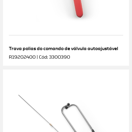
Trava polias do comando de válvula autoajustável
R19202400 | Cód: 3300390