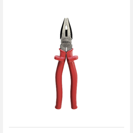
Alicates
Chaves de aperto
Corte e medição
Destaques
Ferramentas automotivas
Ferramentas para acabamento
Jogos de soquetes
Lançamentos
Linha de impacto
Martelos e marretas
Organização e movimento