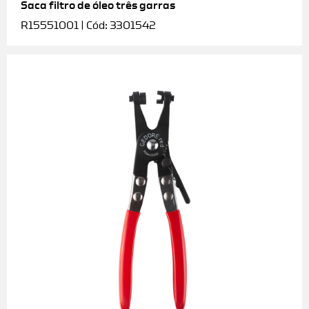
Saca filtro de óleo três garras
R15551001 | Cód: 3301542