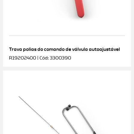
Trava polias do comando de válvula autoajustável
R19202400 | Cód: 3300390