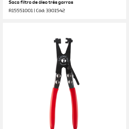
Saca filtro de óleo três garras
R15551001 | Cód: 3301542