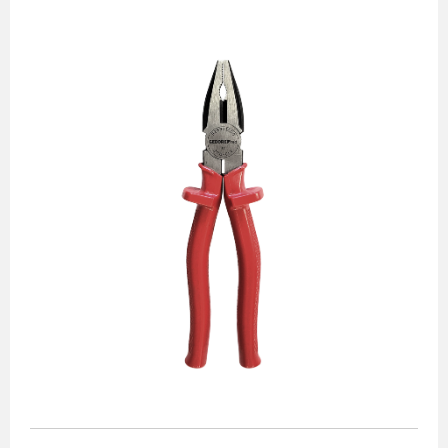
Alicates
Chaves de aperto
Corte e medição
Destaques
Ferramentas automotivas
Ferramentas para acabamento
Jogos de soquetes
Lançamentos
Linha de impacto
Martelos e marretas
Organização e movimento