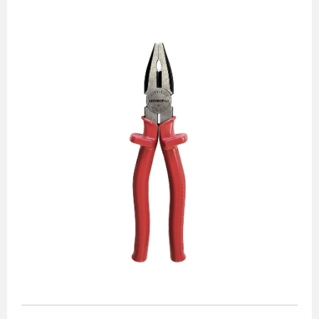
Alicates
Chaves de aperto
Corte e medição
Destaques
Ferramentas automotivas
Ferramentas para acabamento
Jogos de soquetes
Lançamentos
Linha de impacto
Martelos e marretas
Organização e movimento