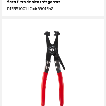
Saca filtro de óleo três garras
R15551001 | Cód: 3301542