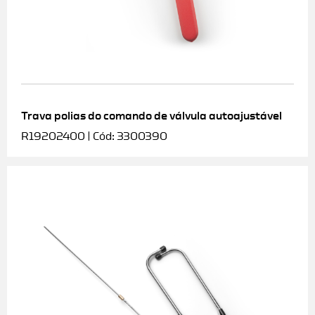
Trava polias do comando de válvula autoajustável
R19202400 | Cód: 3300390