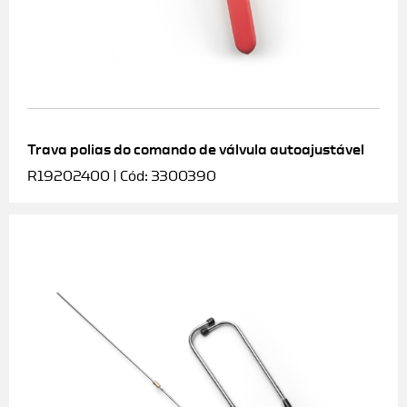
Trava polias do comando de válvula autoajustável
R19202400 | Cód: 3300390