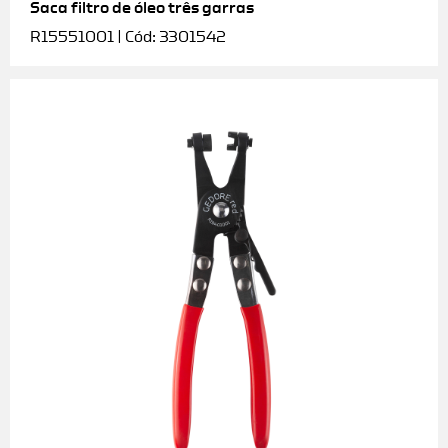
Saca filtro de óleo três garras
R15551001 | Cód: 3301542