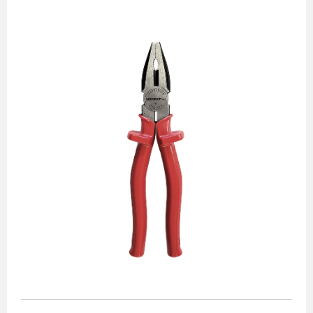
Alicates
Chaves de aperto
Corte e medição
Destaques
Ferramentas automotivas
Ferramentas para acabamento
Jogos de soquetes
Lançamentos
Linha de impacto
Martelos e marretas
Organização e movimento