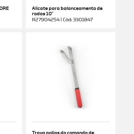
DORE
Alicate para balanceamento de
rodas 10″
R27904254 | Cód: 3301847
Trava polias do comando de