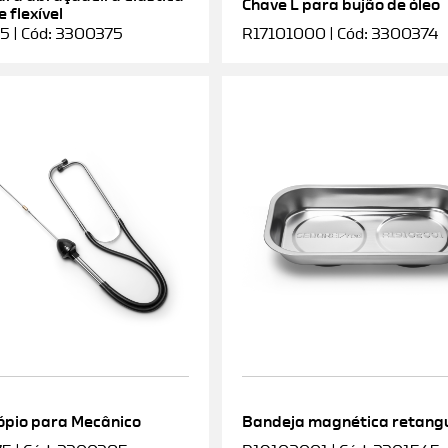
Chave L para bujão de óleo
 flexível
5 | Cód: 3300375
R17101000 | Cód: 3300374
ópio para Mecânico
Bandeja magnética retang