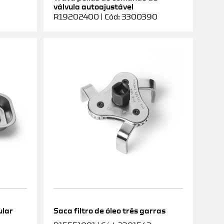
válvula autoajustável
R19202400 | Cód: 3300390
ular
Saca filtro de óleo três garras