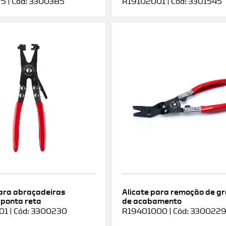
5 | Cód: 3300385
R19102001 | Cód: 3301545
para abraçadeiras
Alicate para remoção de g
 ponta reta
de acabamento
1 | Cód: 3300230
R19401000 | Cód: 330022