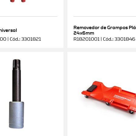
Removedor de Grampos Plá
niversal
24x6mm
0 | Cód.: 3301821
R18201001 | Cód.: 3301846