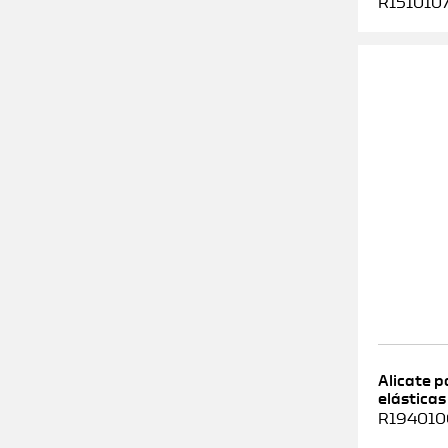
R1510107
Alicate 
elásticas
R1940100