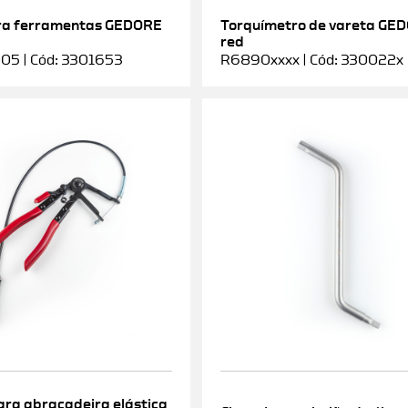
ra ferramentas GEDORE
Torquímetro de vareta GE
red
5 | Cód: 3301653
R6890xxxx | Cód: 330022x
ara abraçadeira elástica