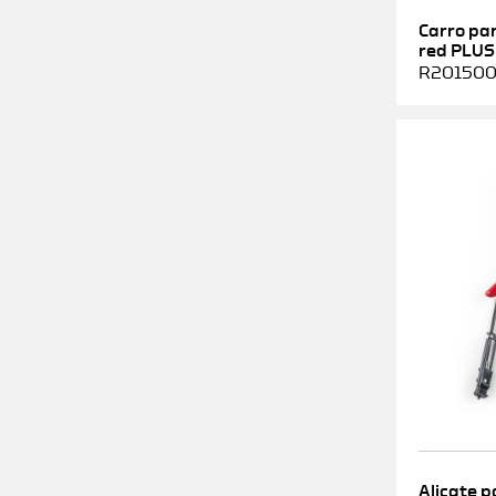
Carro pa
red PLUS
R2015000
Alicate p