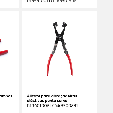
R15551001 | Cód: 3301542
rampos
Alicate para abraçadeiras
elásticas ponta curva
9
R19401002 | Cód: 3300231