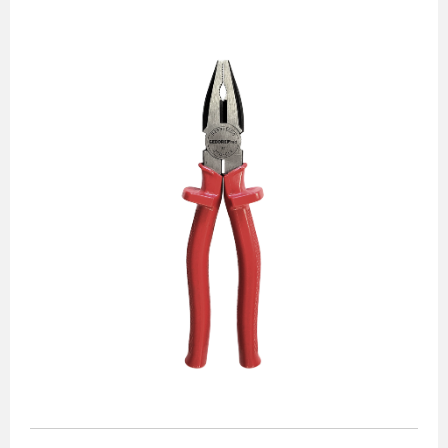
Alicates
Chaves de aperto
Corte e medição
Destaques
Ferramentas automotivas
Ferramentas para acabamento
Jogos de soquetes
Lançamentos
Linha de impacto
Martelos e marretas
Organização e movimento