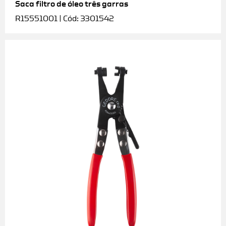
Saca filtro de óleo três garras
R15551001 | Cód: 3301542