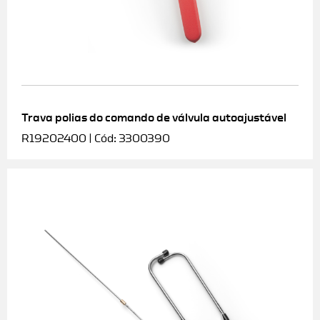
Trava polias do comando de válvula autoajustável
R19202400 | Cód: 3300390