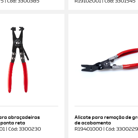
5 | Cód: 3300385
R19102001 | Cód: 3301545
para abraçadeiras
Alicate para remoção de g
 ponta reta
de acabamento
1 | Cód: 3300230
R19401000 | Cód: 330022