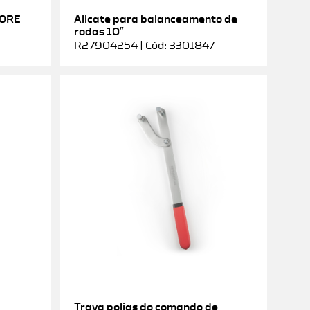
DORE
Alicate para balanceamento de
rodas 10″
R27904254 | Cód: 3301847
Trava polias do comando de