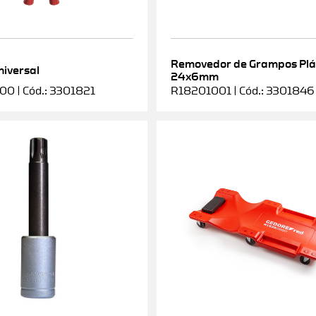
Removedor de Grampos Plá
niversal
24x6mm
0 | Cód.: 3301821
R18201001 | Cód.: 3301846