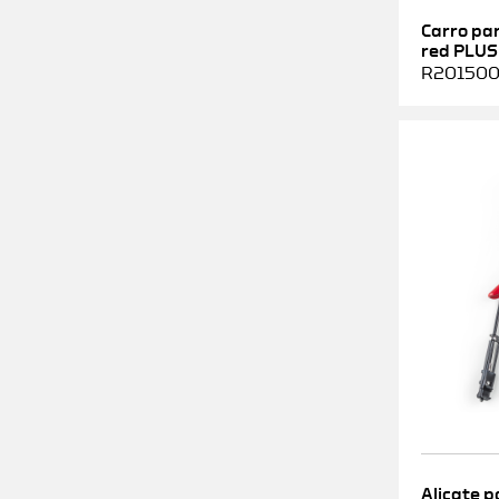
Carro pa
red PLUS
R2015000
Alicate p