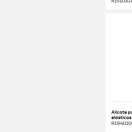
R1510107
Alicate 
elásticas
R1940100