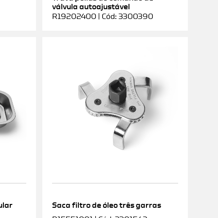
válvula autoajustável
R19202400 | Cód: 3300390
ular
Saca filtro de óleo três garras