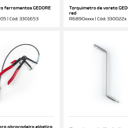
ra ferramentas GEDORE
Torquímetro de vareta GE
red
5 | Cód: 3301653
R6890xxxx | Cód: 330022x
ara abraçadeira elástica