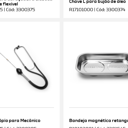
Chave L para bujão de óleo
 flexível
5 | Cód: 3300375
R17101000 | Cód: 3300374
ópio para Mecânico
Bandeja magnética retang