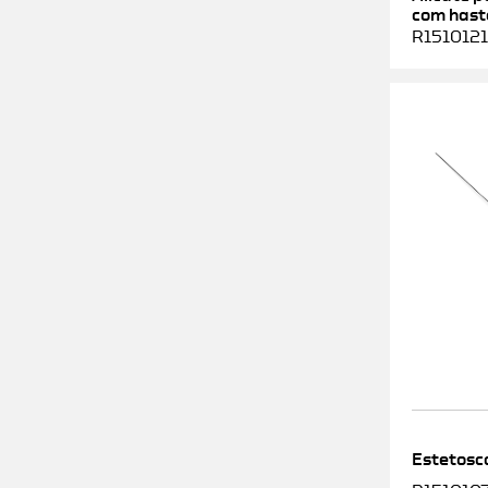
com haste
R1510121
Estetosc