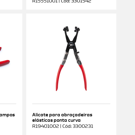
R15551001 | Cód: 3301542
rampos
Alicate para abraçadeiras
elásticas ponta curva
9
R19401002 | Cód: 3300231