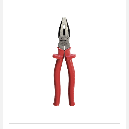
Alicates
Chaves de aperto
Corte e medição
Destaques
Ferramentas automotivas
Ferramentas para acabamento
Jogos de soquetes
Lançamentos
Linha de impacto
Martelos e marretas
Organização e movimento