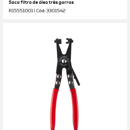
Saca filtro de óleo três garras
R15551001 | Cód: 3301542