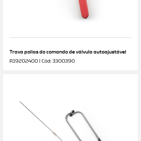
Trava polias do comando de válvula autoajustável
R19202400 | Cód: 3300390