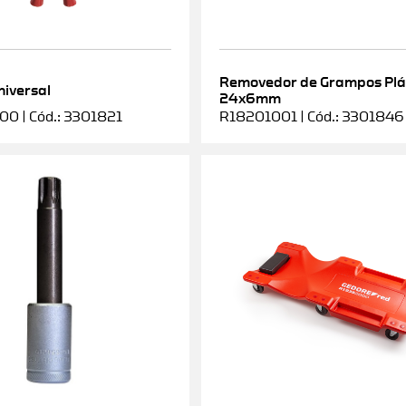
Removedor de Grampos Plá
niversal
24x6mm
0 | Cód.: 3301821
R18201001 | Cód.: 3301846