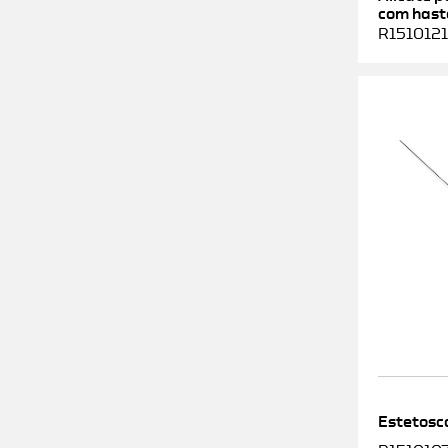
com haste
R1510121
Estetosc