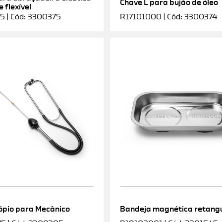
Chave L para bujão de óleo
 flexível
5 | Cód: 3300375
R17101000 | Cód: 3300374
ópio para Mecânico
Bandeja magnética retang