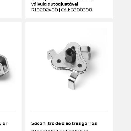
válvula autoajustável
R19202400 | Cód: 3300390
ular
Saca filtro de óleo três garras