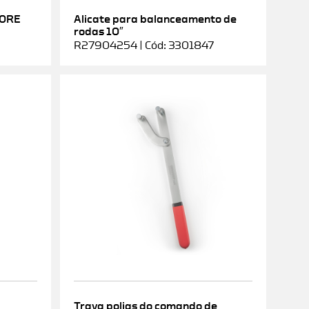
DORE
Alicate para balanceamento de
rodas 10″
R27904254 | Cód: 3301847
Trava polias do comando de