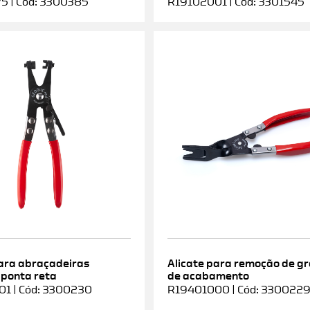
5 | Cód: 3300385
R19102001 | Cód: 3301545
para abraçadeiras
Alicate para remoção de g
 ponta reta
de acabamento
1 | Cód: 3300230
R19401000 | Cód: 330022