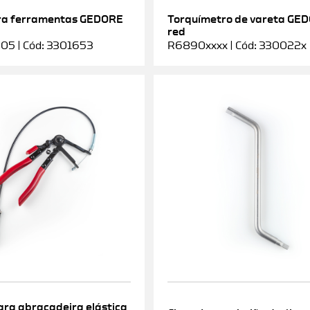
ra ferramentas GEDORE
Torquímetro de vareta GE
red
5 | Cód: 3301653
R6890xxxx | Cód: 330022x
ara abraçadeira elástica