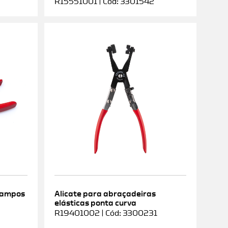
R15551001 | Cód: 3301542
rampos
Alicate para abraçadeiras
elásticas ponta curva
9
R19401002 | Cód: 3300231