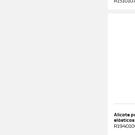
R1510107
Alicate 
elásticas
R1940100