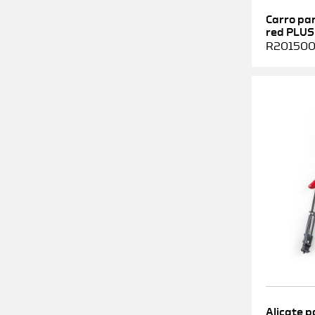
Carro pa
red PLUS
R2015000
Alicate p