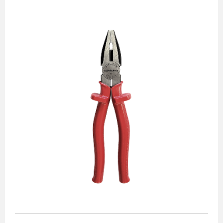
Alicates
Chaves de aperto
Corte e medição
Destaques
Ferramentas automotivas
Ferramentas para acabamento
Jogos de soquetes
Lançamentos
Linha de impacto
Martelos e marretas
Organização e movimento