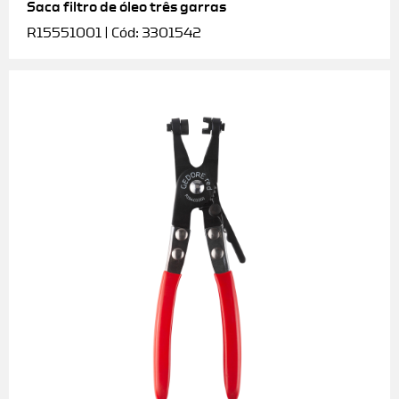
Saca filtro de óleo três garras
R15551001 | Cód: 3301542