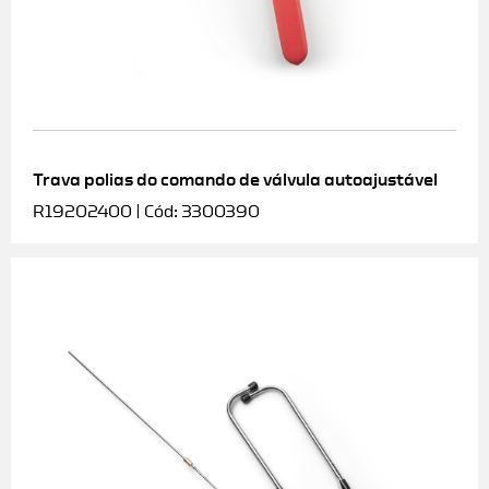
Trava polias do comando de válvula autoajustável
R19202400 | Cód: 3300390