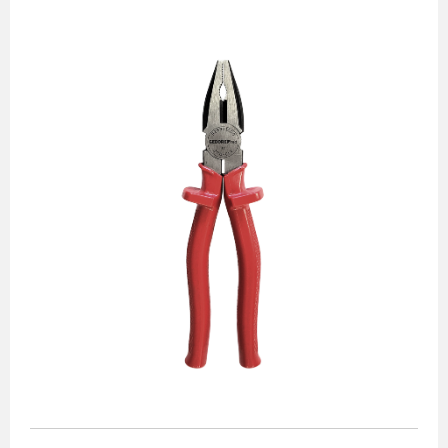
Alicates
Chaves de aperto
Corte e medição
Destaques
Ferramentas automotivas
Ferramentas para acabamento
Jogos de soquetes
Lançamentos
Linha de impacto
Martelos e marretas
Organização e movimento