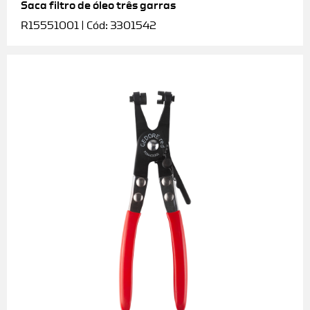
Saca filtro de óleo três garras
R15551001 | Cód: 3301542