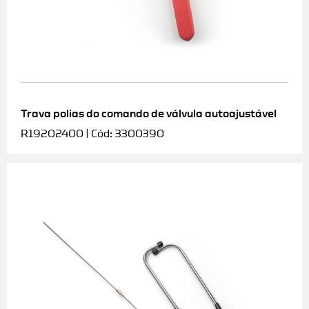
Trava polias do comando de válvula autoajustável
R19202400 | Cód: 3300390