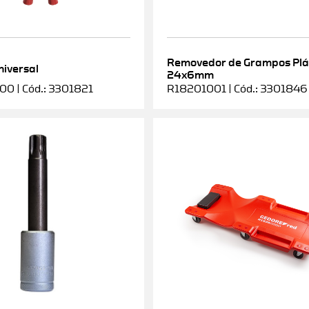
Removedor de Grampos Plá
niversal
24x6mm
0 | Cód.: 3301821
R18201001 | Cód.: 3301846