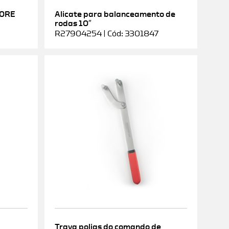
DORE
Alicate para balanceamento de
rodas 10″
R27904254 | Cód: 3301847
Trava polias do comando de