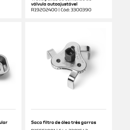
válvula autoajustável
R19202400 | Cód: 3300390
ular
Saca filtro de óleo três garras