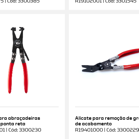
5 | Cód: 3300385
R19102001 | Cód: 3301545
para abraçadeiras
Alicate para remoção de g
 ponta reta
de acabamento
1 | Cód: 3300230
R19401000 | Cód: 330022