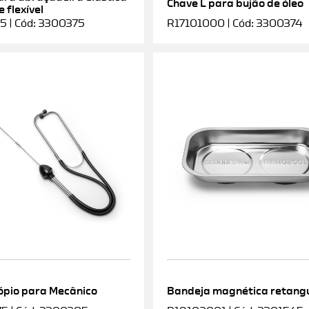
Chave L para bujão de óleo
 flexível
5 | Cód: 3300375
R17101000 | Cód: 3300374
ópio para Mecânico
Bandeja magnética retang