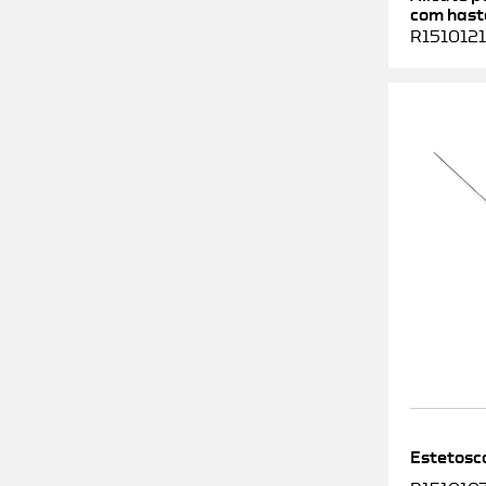
com haste
R1510121
Estetosc