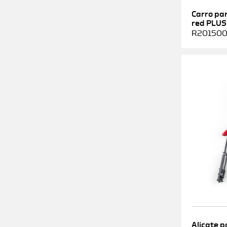
Carro pa
red PLUS
R2015000
Alicate p