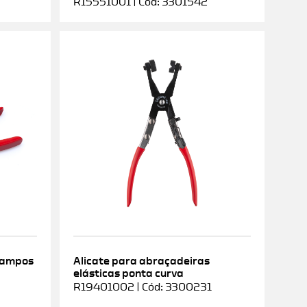
R15551001 | Cód: 3301542
rampos
Alicate para abraçadeiras
elásticas ponta curva
9
R19401002 | Cód: 3300231