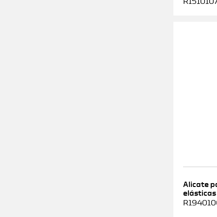
R1510107
Alicate 
elásticas
R1940100