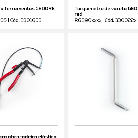
ra ferramentas GEDORE
Torquímetro de vareta GE
red
5 | Cód: 3301653
R6890xxxx | Cód: 330022x
ara abraçadeira elástica