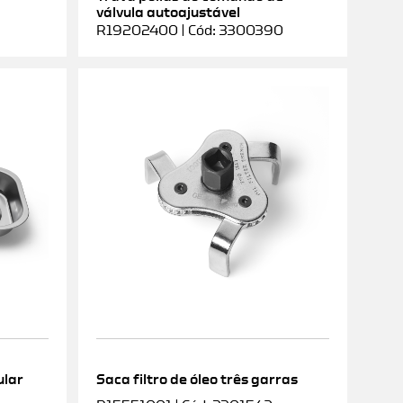
válvula autoajustável
R19202400 | Cód: 3300390
ular
Saca filtro de óleo três garras