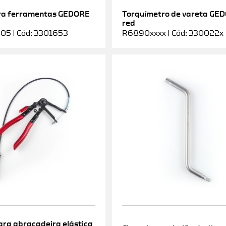
ra ferramentas GEDORE
Torquímetro de vareta GE
red
5 | Cód: 3301653
R6890xxxx | Cód: 330022x
ara abraçadeira elástica