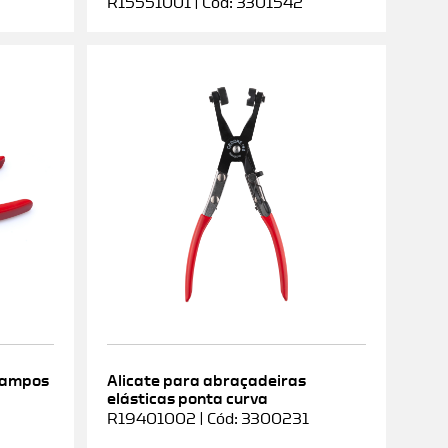
R15551001 | Cód: 3301542
rampos
Alicate para abraçadeiras
elásticas ponta curva
9
R19401002 | Cód: 3300231