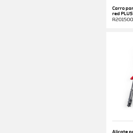
Carro pa
red PLUS
R2015000
Alicate p