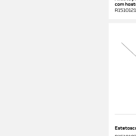
com haste
R1510121
Estetosc