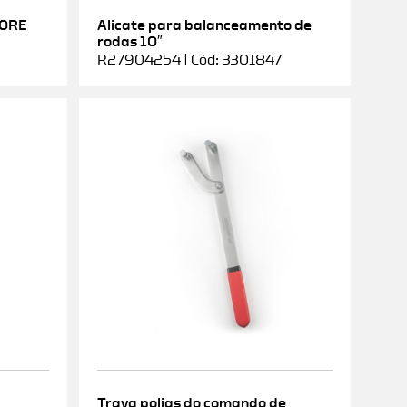
DORE
Alicate para balanceamento de
rodas 10″
R27904254 | Cód: 3301847
Trava polias do comando de