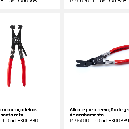
5 | Cód: 3300385
R19102001 | Cód: 3301545
para abraçadeiras
Alicate para remoção de g
 ponta reta
de acabamento
1 | Cód: 3300230
R19401000 | Cód: 330022