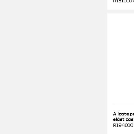
R1510107
Alicate 
elásticas
R1940100