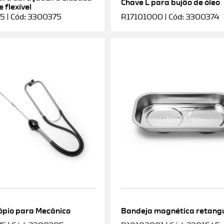
Chave L para bujão de óleo
 flexível
5 | Cód: 3300375
R17101000 | Cód: 3300374
ópio para Mecânico
Bandeja magnética retang