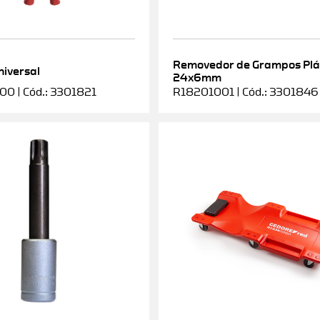
Removedor de Grampos Plá
niversal
24x6mm
0 | Cód.: 3301821
R18201001 | Cód.: 3301846