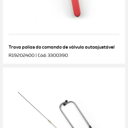
Trava polias do comando de válvula autoajustável
R19202400 | Cód: 3300390