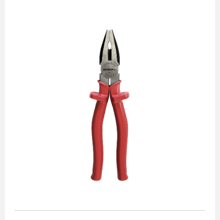
Alicates
Chaves de aperto
Corte e medição
Destaques
Ferramentas automotivas
Ferramentas para acabamento
Jogos de soquetes
Lançamentos
Linha de impacto
Martelos e marretas
Organização e movimento