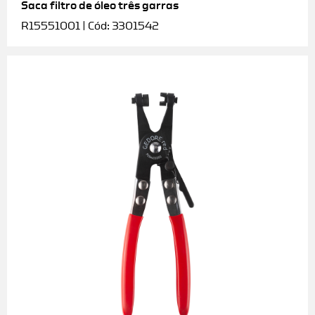
Saca filtro de óleo três garras
R15551001 | Cód: 3301542