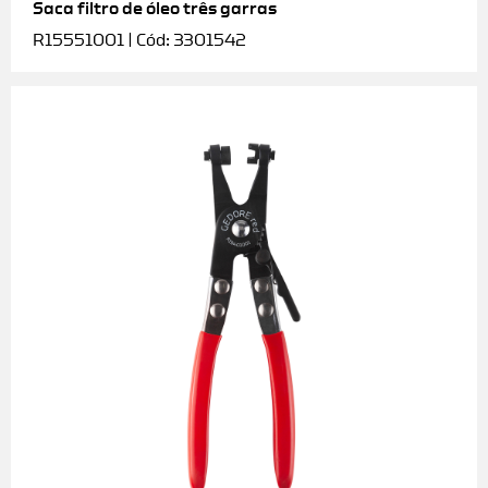
Saca filtro de óleo três garras
R15551001 | Cód: 3301542