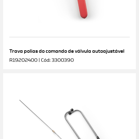
Trava polias do comando de válvula autoajustável
R19202400 | Cód: 3300390