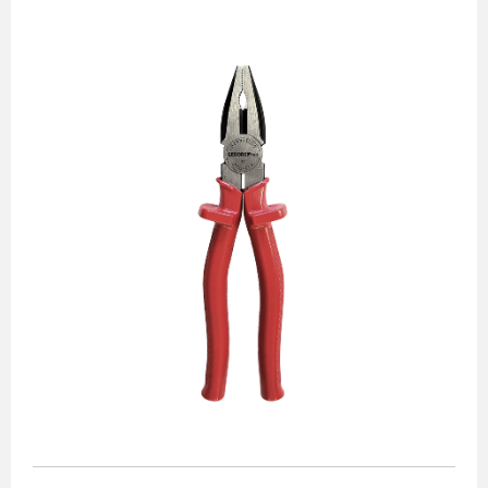
Alicates
Chaves de aperto
Corte e medição
Destaques
Ferramentas automotivas
Ferramentas para acabamento
Jogos de soquetes
Lançamentos
Linha de impacto
Martelos e marretas
Organização e movimento