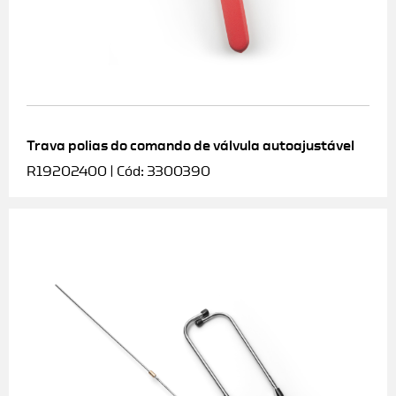
Trava polias do comando de válvula autoajustável
R19202400 | Cód: 3300390