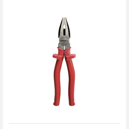
Alicates
Chaves de aperto
Corte e medição
Destaques
Ferramentas automotivas
Ferramentas para acabamento
Jogos de soquetes
Lançamentos
Linha de impacto
Martelos e marretas
Organização e movimento