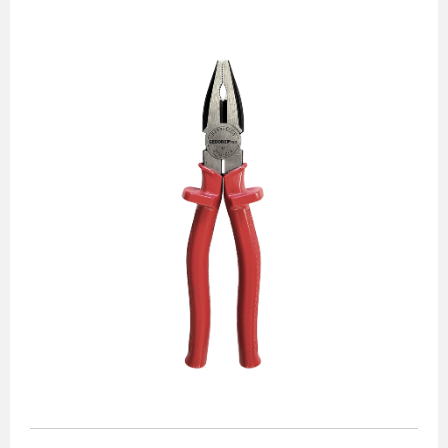
Alicates
Chaves de aperto
Corte e medição
Destaques
Ferramentas automotivas
Ferramentas para acabamento
Jogos de soquetes
Lançamentos
Linha de impacto
Martelos e marretas
Organização e movimento