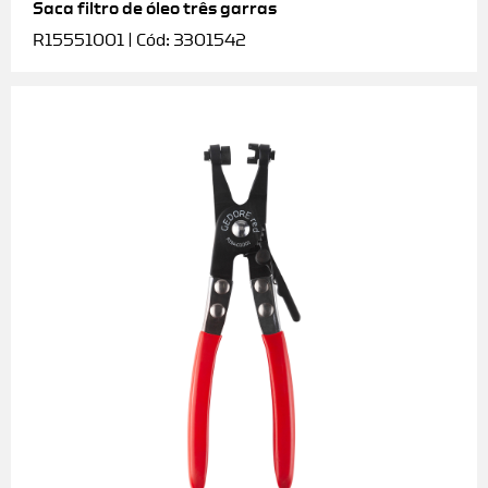
Saca filtro de óleo três garras
R15551001 | Cód: 3301542