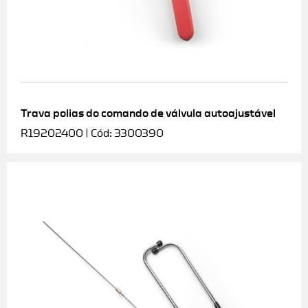
Trava polias do comando de válvula autoajustável
R19202400 | Cód: 3300390