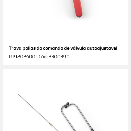
Trava polias do comando de válvula autoajustável
R19202400 | Cód: 3300390