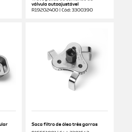
válvula autoajustável
R19202400 | Cód: 3300390
ular
Saca filtro de óleo três garras