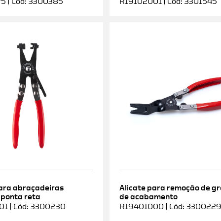
5 | Cód: 3300385
R19102001 | Cód: 3301545
para abraçadeiras
Alicate para remoção de g
 ponta reta
de acabamento
1 | Cód: 3300230
R19401000 | Cód: 330022