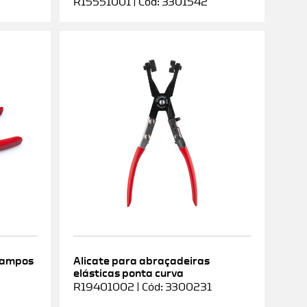
R15551001 | Cód: 3301542
rampos
Alicate para abraçadeiras
elásticas ponta curva
9
R19401002 | Cód: 3300231