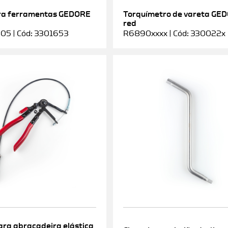
ra ferramentas GEDORE
Torquímetro de vareta GE
red
5 | Cód: 3301653
R6890xxxx | Cód: 330022x
ara abraçadeira elástica