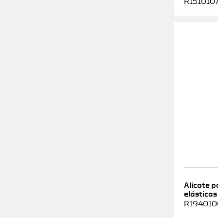
R1510107
Alicate 
elásticas
R1940100