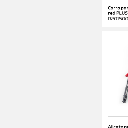
Carro pa
red PLUS
R2015000
Alicate p