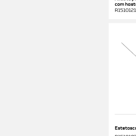
com haste
R1510121
Estetosc