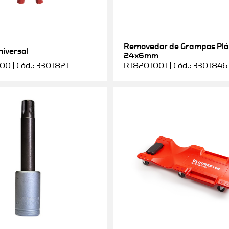
Removedor de Grampos Plá
niversal
24x6mm
0 | Cód.: 3301821
R18201001 | Cód.: 3301846