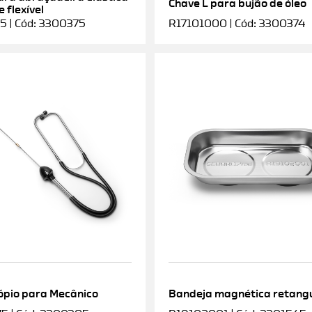
Chave L para bujão de óleo
 flexível
5 | Cód: 3300375
R17101000 | Cód: 3300374
ópio para Mecânico
Bandeja magnética retang