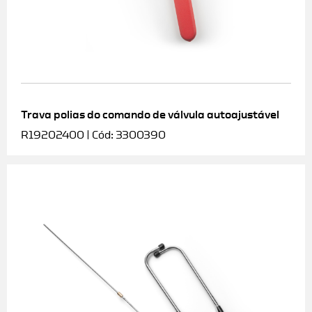
Trava polias do comando de válvula autoajustável
R19202400 | Cód: 3300390