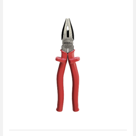
Alicates
Chaves de aperto
Corte e medição
Destaques
Ferramentas automotivas
Ferramentas para acabamento
Jogos de soquetes
Lançamentos
Linha de impacto
Martelos e marretas
Organização e movimento