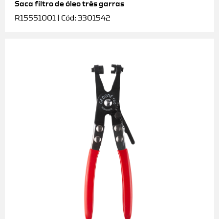
Saca filtro de óleo três garras
R15551001 | Cód: 3301542