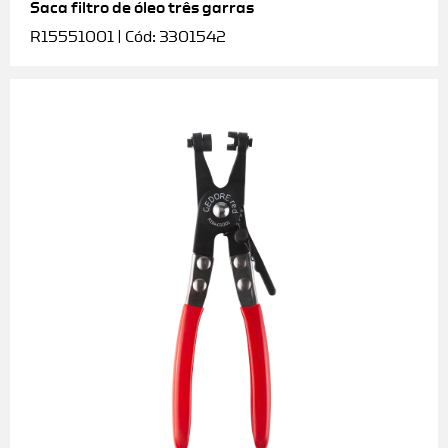
Saca filtro de óleo três garras
R15551001 | Cód: 3301542