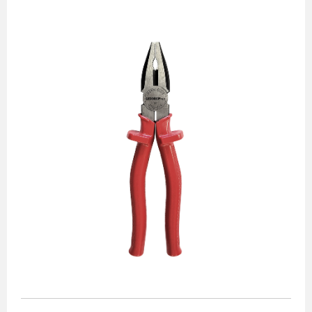
Alicates
Chaves de aperto
Corte e medição
Destaques
Ferramentas automotivas
Ferramentas para acabamento
Jogos de soquetes
Lançamentos
Linha de impacto
Martelos e marretas
Organização e movimento