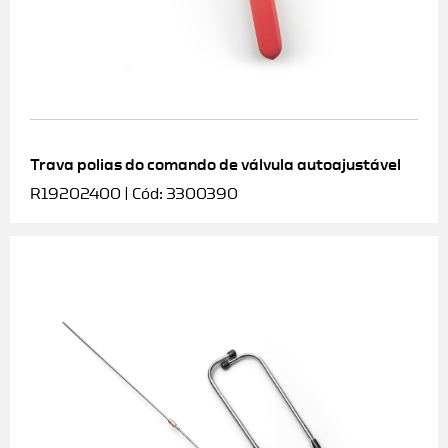
Trava polias do comando de válvula autoajustável
R19202400 | Cód: 3300390