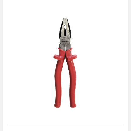
Alicates
Chaves de aperto
Corte e medição
Destaques
Ferramentas automotivas
Ferramentas para acabamento
Jogos de soquetes
Lançamentos
Linha de impacto
Martelos e marretas
Organização e movimento