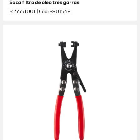
Saca filtro de óleo três garras
R15551001 | Cód: 3301542