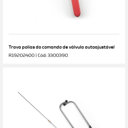
Trava polias do comando de válvula autoajustável
R19202400 | Cód: 3300390