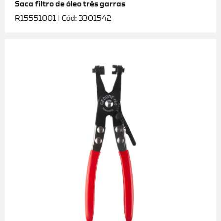
Saca filtro de óleo três garras
R15551001 | Cód: 3301542