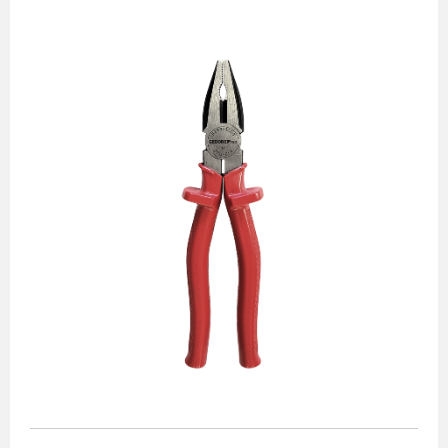
Alicates
Chaves de aperto
Corte e medição
Destaques
Ferramentas automotivas
Ferramentas para acabamento
Jogos de soquetes
Lançamentos
Linha de impacto
Martelos e marretas
Organização e movimento