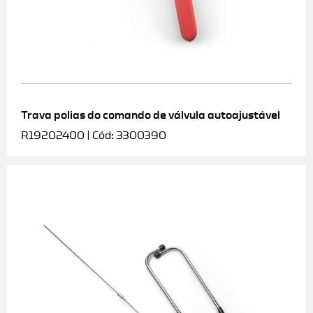
Trava polias do comando de válvula autoajustável
R19202400 | Cód: 3300390