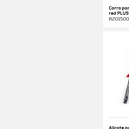
Carro pa
red PLUS
R2015000
Alicate p