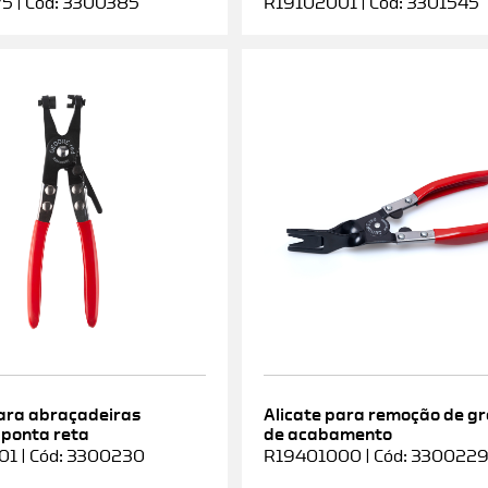
5 | Cód: 3300385
R19102001 | Cód: 3301545
para abraçadeiras
Alicate para remoção de g
 ponta reta
de acabamento
1 | Cód: 3300230
R19401000 | Cód: 330022