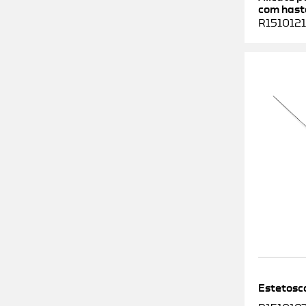
com haste
R1510121
Estetosc