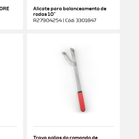
DORE
Alicate para balanceamento de
rodas 10″
R27904254 | Cód: 3301847
Trava polias do comando de