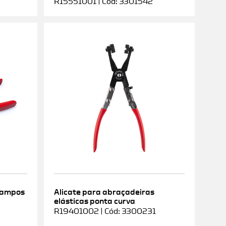
R15551001 | Cód: 3301542
rampos
Alicate para abraçadeiras
elásticas ponta curva
9
R19401002 | Cód: 3300231