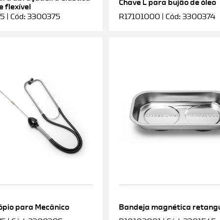
Chave L para bujão de óleo
 flexível
5 | Cód: 3300375
R17101000 | Cód: 3300374
ópio para Mecânico
Bandeja magnética retang