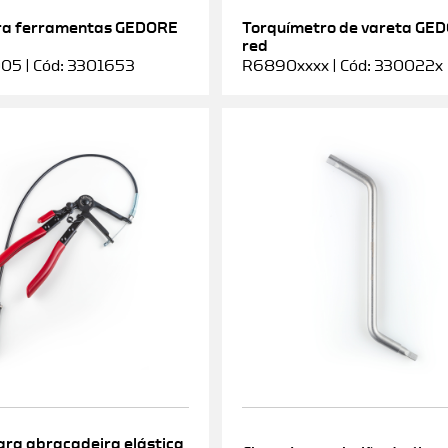
ra ferramentas GEDORE
Torquímetro de vareta GE
red
5 | Cód: 3301653
R6890xxxx | Cód: 330022x
ara abraçadeira elástica