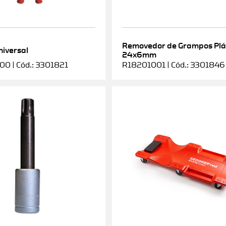
Removedor de Grampos Plá
niversal
24x6mm
0 | Cód.: 3301821
R18201001 | Cód.: 3301846