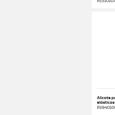
R1510107
Alicate 
elásticas
R1940100