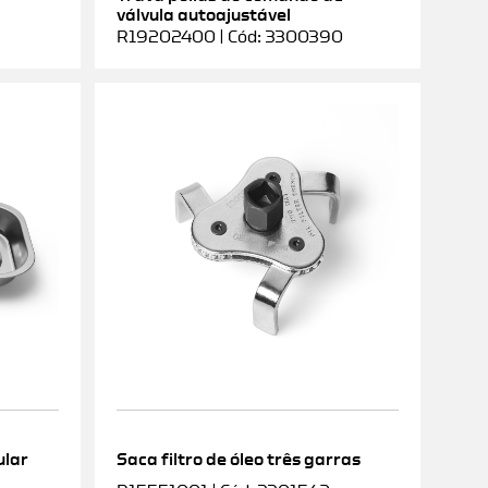
válvula autoajustável
R19202400 | Cód: 3300390
ular
Saca filtro de óleo três garras