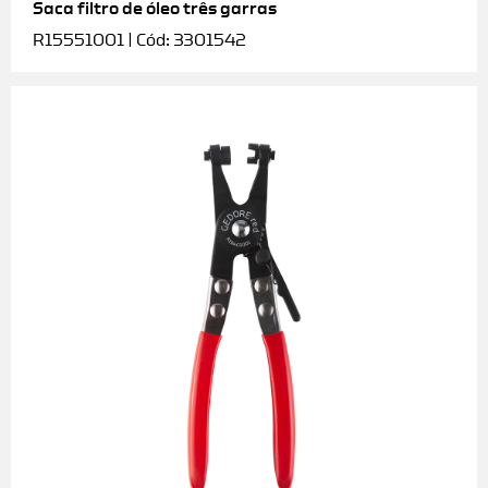
Saca filtro de óleo três garras
R15551001 | Cód: 3301542