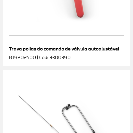
Trava polias do comando de válvula autoajustável
R19202400 | Cód: 3300390