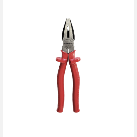
Alicates
Chaves de aperto
Corte e medição
Destaques
Ferramentas automotivas
Ferramentas para acabamento
Jogos de soquetes
Lançamentos
Linha de impacto
Martelos e marretas
Organização e movimento