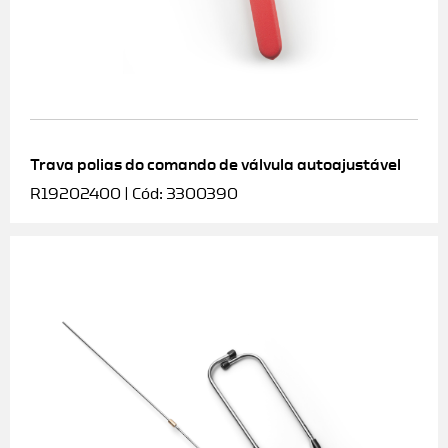
Trava polias do comando de válvula autoajustável
R19202400 | Cód: 3300390