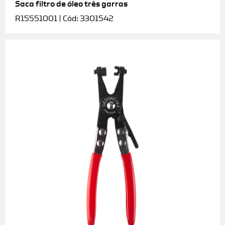
Saca filtro de óleo três garras
R15551001 | Cód: 3301542