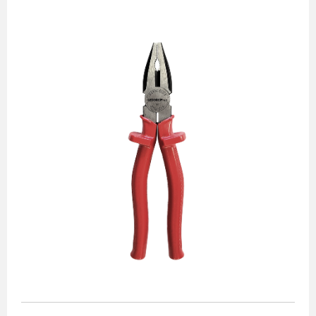
Alicates
Chaves de aperto
Corte e medição
Destaques
Ferramentas automotivas
Ferramentas para acabamento
Jogos de soquetes
Lançamentos
Linha de impacto
Martelos e marretas
Organização e movimento