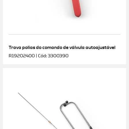
Trava polias do comando de válvula autoajustável
R19202400 | Cód: 3300390