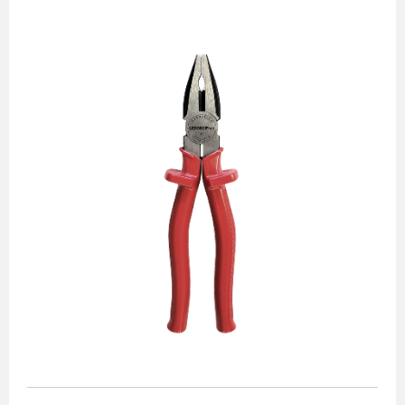
Alicates
Chaves de aperto
Corte e medição
Destaques
Ferramentas automotivas
Ferramentas para acabamento
Jogos de soquetes
Lançamentos
Linha de impacto
Martelos e marretas
Organização e movimento