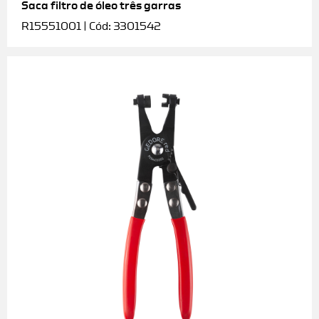
Saca filtro de óleo três garras
R15551001 | Cód: 3301542