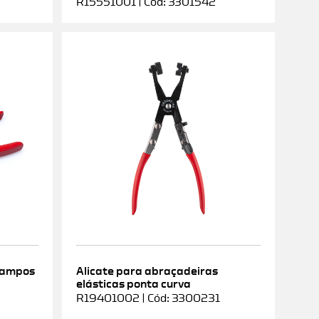
R15551001 | Cód: 3301542
rampos
Alicate para abraçadeiras
elásticas ponta curva
9
R19401002 | Cód: 3300231