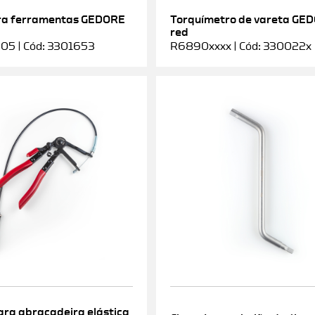
ra ferramentas GEDORE
Torquímetro de vareta GE
red
5 | Cód: 3301653
R6890xxxx | Cód: 330022x
ara abraçadeira elástica