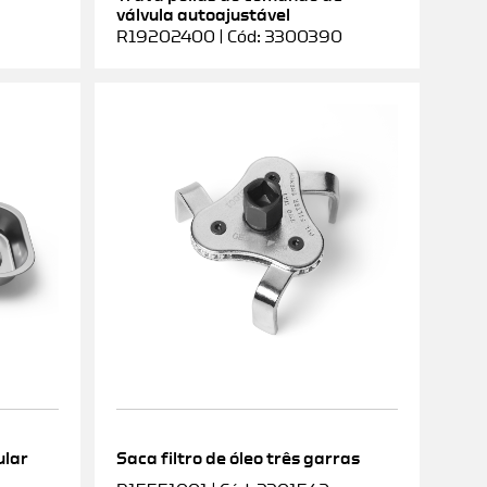
válvula autoajustável
R19202400 | Cód: 3300390
ular
Saca filtro de óleo três garras