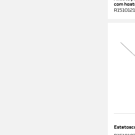
com haste
R1510121
Estetosc