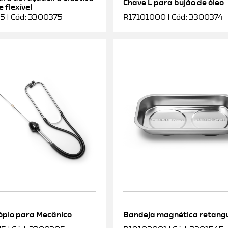
Chave L para bujão de óleo
 flexível
5 | Cód: 3300375
R17101000 | Cód: 3300374
ópio para Mecânico
Bandeja magnética retang