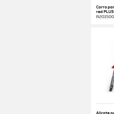
Carro pa
red PLUS
R2015000
Alicate p