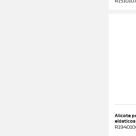
R1510107
Alicate 
elásticas
R1940100