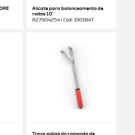
DORE
Alicate para balanceamento de
rodas 10″
R27904254 | Cód: 3301847
Trava polias do comando de