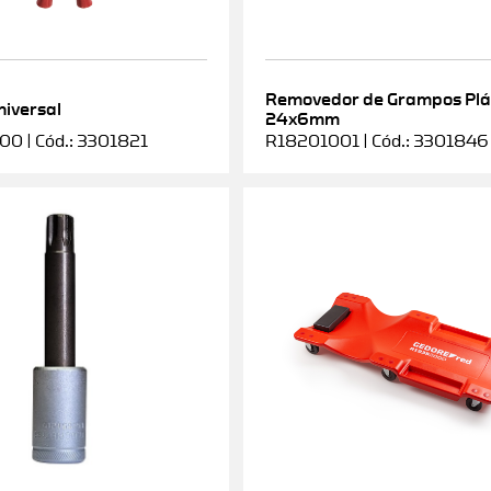
Removedor de Grampos Plá
niversal
24x6mm
0 | Cód.: 3301821
R18201001 | Cód.: 3301846