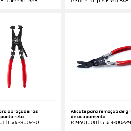
5 | Cód: 3300385
R19102001 | Cód: 3301545
para abraçadeiras
Alicate para remoção de g
 ponta reta
de acabamento
1 | Cód: 3300230
R19401000 | Cód: 330022