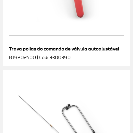
Trava polias do comando de válvula autoajustável
R19202400 | Cód: 3300390