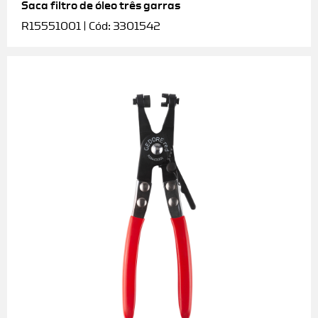
Saca filtro de óleo três garras
R15551001 | Cód: 3301542