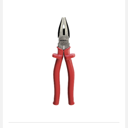
Alicates
Chaves de aperto
Corte e medição
Destaques
Ferramentas automotivas
Ferramentas para acabamento
Jogos de soquetes
Lançamentos
Linha de impacto
Martelos e marretas
Organização e movimento