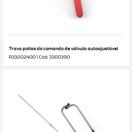
Trava polias do comando de válvula autoajustável
R19202400 | Cód: 3300390