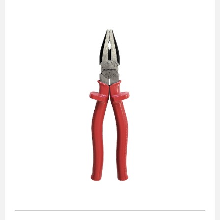
Alicates
Chaves de aperto
Corte e medição
Destaques
Ferramentas automotivas
Ferramentas para acabamento
Jogos de soquetes
Lançamentos
Linha de impacto
Martelos e marretas
Organização e movimento