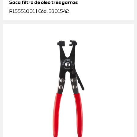
Saca filtro de óleo três garras
R15551001 | Cód: 3301542