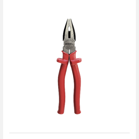
Alicates
Chaves de aperto
Corte e medição
Destaques
Ferramentas automotivas
Ferramentas para acabamento
Jogos de soquetes
Lançamentos
Linha de impacto
Martelos e marretas
Organização e movimento