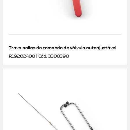
Trava polias do comando de válvula autoajustável
R19202400 | Cód: 3300390