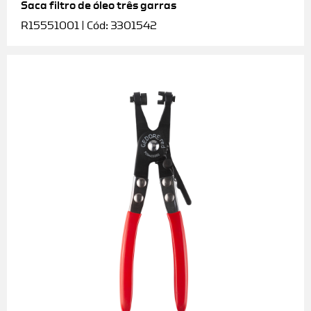
Saca filtro de óleo três garras
R15551001 | Cód: 3301542