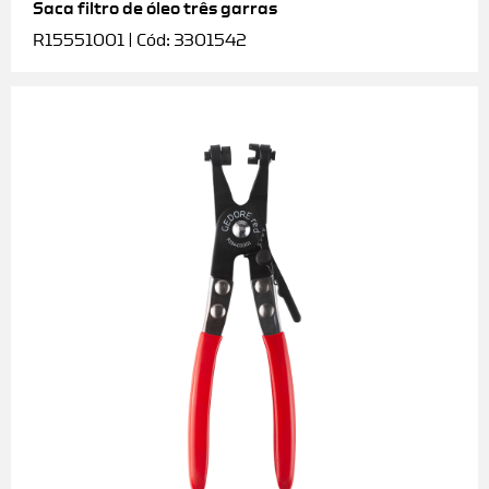
Saca filtro de óleo três garras
R15551001 | Cód: 3301542