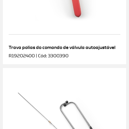
Trava polias do comando de válvula autoajustável
R19202400 | Cód: 3300390