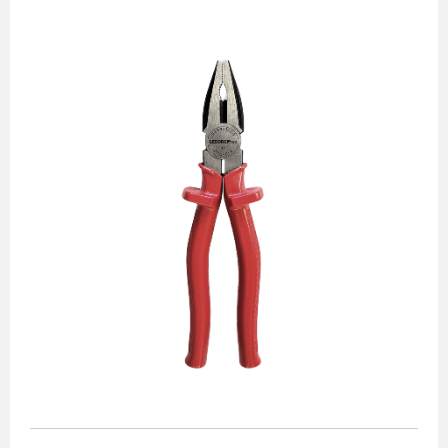
Alicates
Chaves de aperto
Corte e medição
Destaques
Ferramentas automotivas
Ferramentas para acabamento
Jogos de soquetes
Lançamentos
Linha de impacto
Martelos e marretas
Organização e movimento