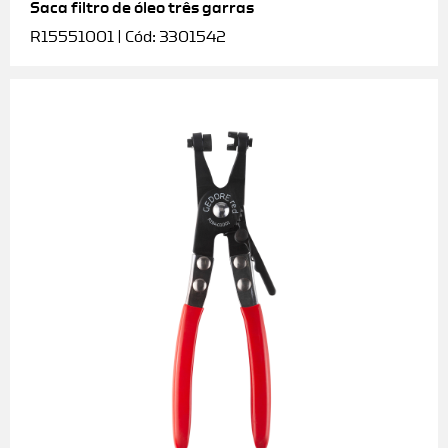
Saca filtro de óleo três garras
R15551001 | Cód: 3301542