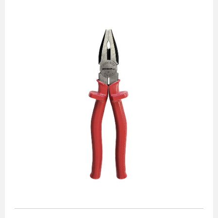
Alicates
Chaves de aperto
Corte e medição
Destaques
Ferramentas automotivas
Ferramentas para acabamento
Jogos de soquetes
Lançamentos
Linha de impacto
Martelos e marretas
Organização e movimento