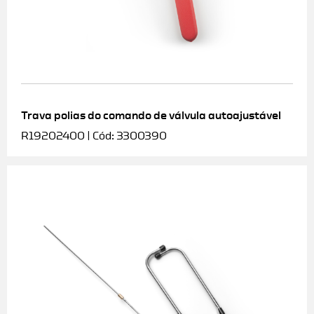
Trava polias do comando de válvula autoajustável
R19202400 | Cód: 3300390