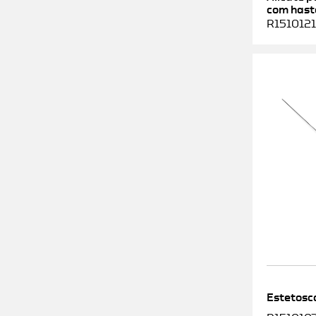
com haste
R1510121
Estetosc