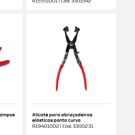
R15551001 | Cód: 3301542
rampos
Alicate para abraçadeiras
elásticas ponta curva
9
R19401002 | Cód: 3300231