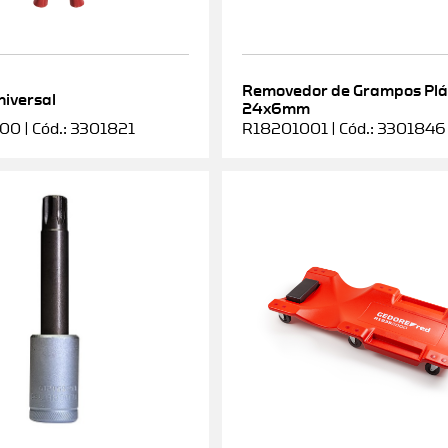
Removedor de Grampos Plá
niversal
24x6mm
0 | Cód.: 3301821
R18201001 | Cód.: 3301846