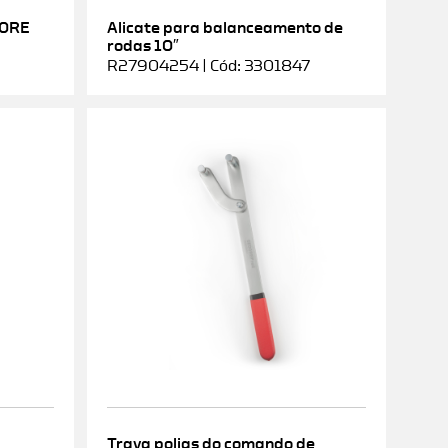
DORE
Alicate para balanceamento de
rodas 10″
R27904254 | Cód: 3301847
Trava polias do comando de