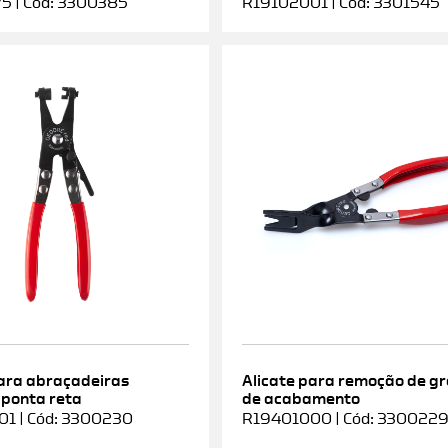
5 | Cód: 3300385
R19102001 | Cód: 3301545
para abraçadeiras
Alicate para remoção de g
 ponta reta
de acabamento
1 | Cód: 3300230
R19401000 | Cód: 330022