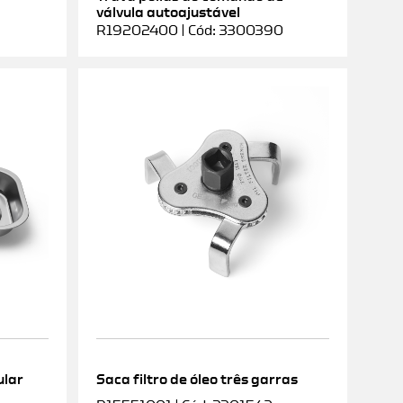
válvula autoajustável
R19202400 | Cód: 3300390
ular
Saca filtro de óleo três garras