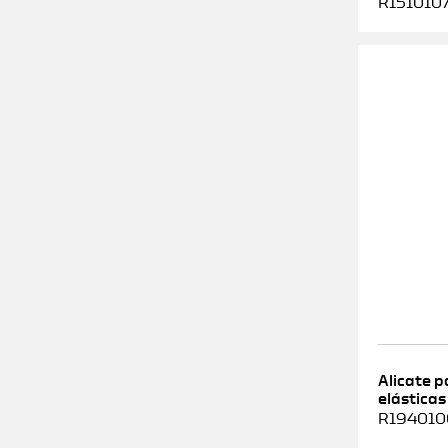
R1510107
Alicate 
elásticas
R1940100