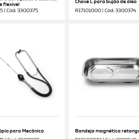
Chave L para bujão de óleo
 flexível
5 | Cód: 3300375
R17101000 | Cód: 3300374
ópio para Mecânico
Bandeja magnética retang