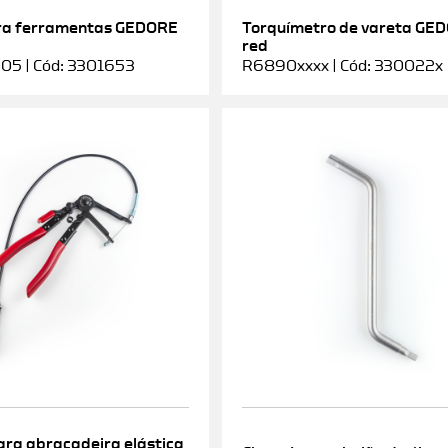
ra ferramentas GEDORE
Torquímetro de vareta GE
red
5 | Cód: 3301653
R6890xxxx | Cód: 330022x
ara abraçadeira elástica