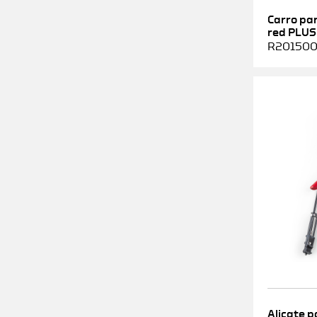
Carro pa
red PLUS
R2015000
Alicate p