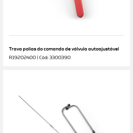
Trava polias do comando de válvula autoajustável
R19202400 | Cód: 3300390