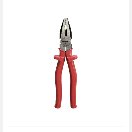
Alicates
Chaves de aperto
Corte e medição
Destaques
Ferramentas automotivas
Ferramentas para acabamento
Jogos de soquetes
Lançamentos
Linha de impacto
Martelos e marretas
Organização e movimento