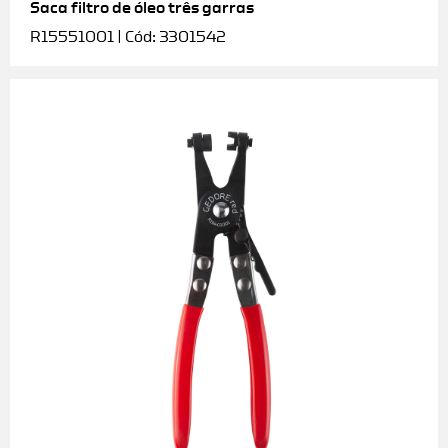
Saca filtro de óleo três garras
R15551001 | Cód: 3301542