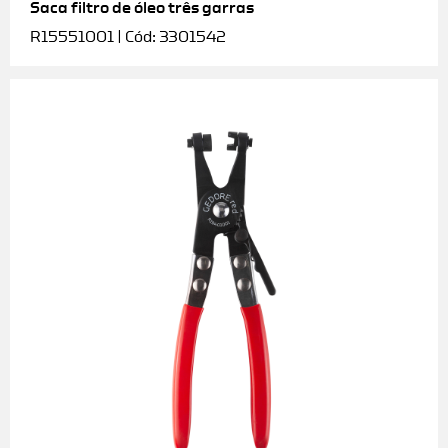
Saca filtro de óleo três garras
R15551001 | Cód: 3301542