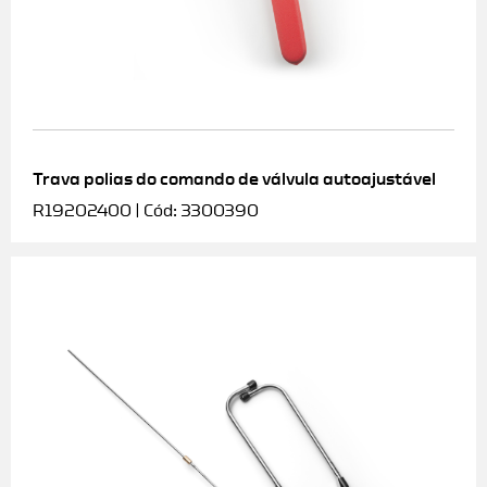
Trava polias do comando de válvula autoajustável
R19202400 | Cód: 3300390