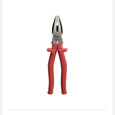
Alicates
Chaves de aperto
Corte e medição
Destaques
Ferramentas automotivas
Ferramentas para acabamento
Jogos de soquetes
Lançamentos
Linha de impacto
Martelos e marretas
Organização e movimento