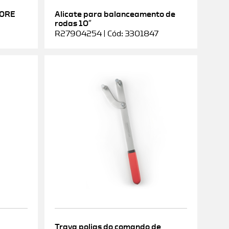
DORE
Alicate para balanceamento de
rodas 10″
R27904254 | Cód: 3301847
Trava polias do comando de