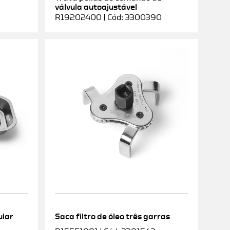
válvula autoajustável
R19202400 | Cód: 3300390
ular
Saca filtro de óleo três garras