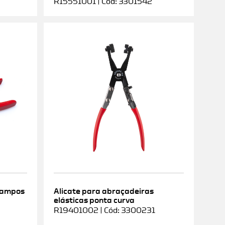
R15551001 | Cód: 3301542
rampos
Alicate para abraçadeiras
elásticas ponta curva
9
R19401002 | Cód: 3300231