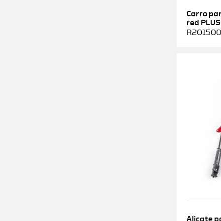
Carro pa
red PLUS
R2015000
Alicate p