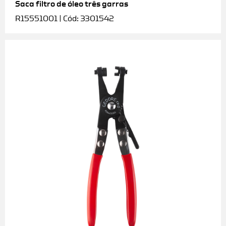
Saca filtro de óleo três garras
R15551001 | Cód: 3301542