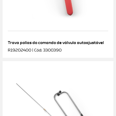
Trava polias do comando de válvula autoajustável
R19202400 | Cód: 3300390