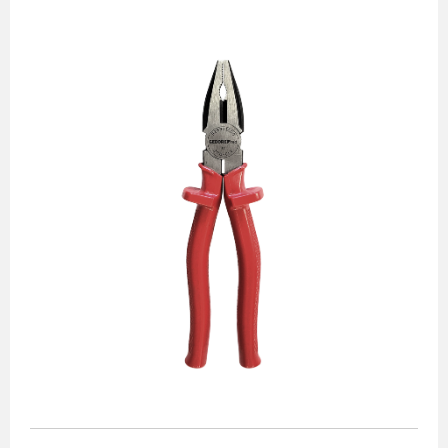
Alicates
Chaves de aperto
Corte e medição
Destaques
Ferramentas automotivas
Ferramentas para acabamento
Jogos de soquetes
Lançamentos
Linha de impacto
Martelos e marretas
Organização e movimento