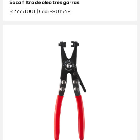
Saca filtro de óleo três garras
R15551001 | Cód: 3301542