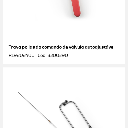
Trava polias do comando de válvula autoajustável
R19202400 | Cód: 3300390