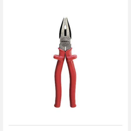
Alicates
Chaves de aperto
Corte e medição
Destaques
Ferramentas automotivas
Ferramentas para acabamento
Jogos de soquetes
Lançamentos
Linha de impacto
Martelos e marretas
Organização e movimento