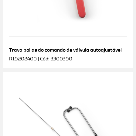
Trava polias do comando de válvula autoajustável
R19202400 | Cód: 3300390