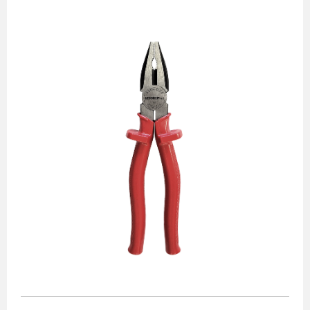
Alicates
Chaves de aperto
Corte e medição
Destaques
Ferramentas automotivas
Ferramentas para acabamento
Jogos de soquetes
Lançamentos
Linha de impacto
Martelos e marretas
Organização e movimento