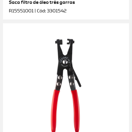
Saca filtro de óleo três garras
R15551001 | Cód: 3301542