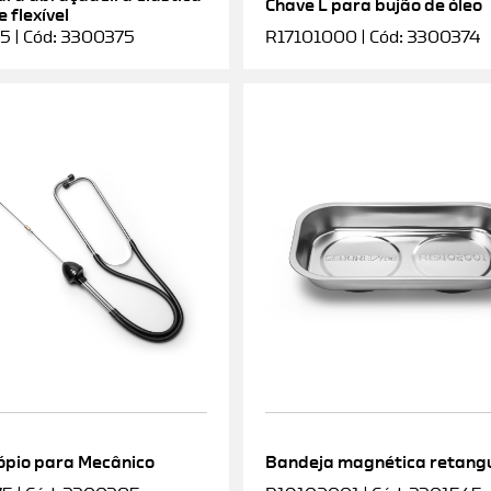
Chave L para bujão de óleo
 flexível
5 | Cód: 3300375
R17101000 | Cód: 3300374
ópio para Mecânico
Bandeja magnética retang