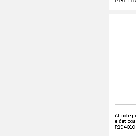
R1510107
Alicate 
elásticas
R1940100