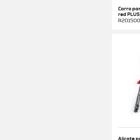
Carro pa
red PLUS
R2015000
Alicate p