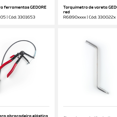
ra ferramentas GEDORE
Torquímetro de vareta GE
red
5 | Cód: 3301653
R6890xxxx | Cód: 330022x
ara abraçadeira elástica