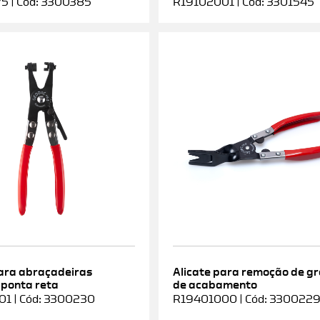
5 | Cód: 3300385
R19102001 | Cód: 3301545
para abraçadeiras
Alicate para remoção de g
 ponta reta
de acabamento
1 | Cód: 3300230
R19401000 | Cód: 330022