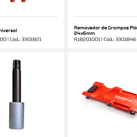
Removedor de Grampos Plá
niversal
24x6mm
0 | Cód.: 3301821
R18201001 | Cód.: 3301846