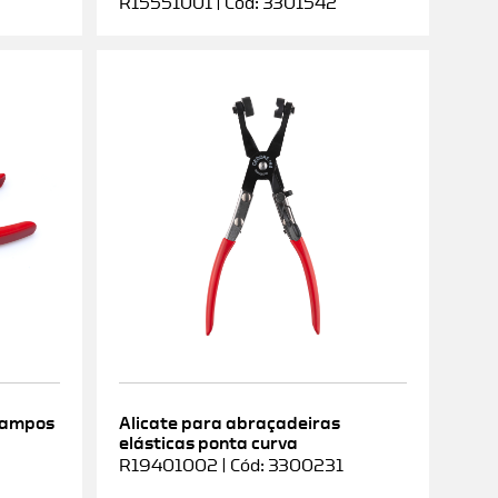
R15551001 | Cód: 3301542
rampos
Alicate para abraçadeiras
elásticas ponta curva
9
R19401002 | Cód: 3300231