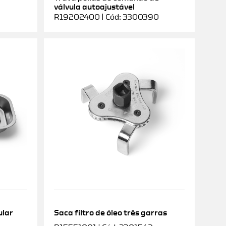
válvula autoajustável
R19202400 | Cód: 3300390
ular
Saca filtro de óleo três garras