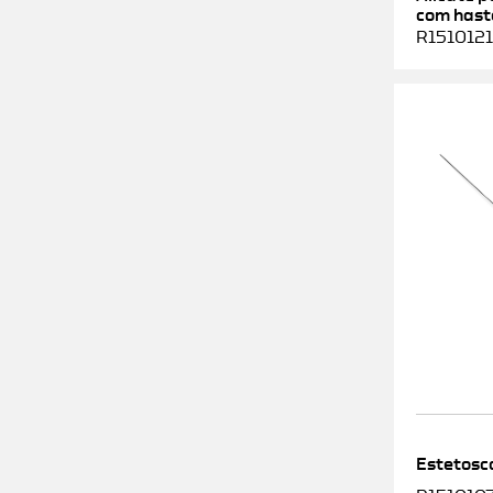
com haste
R1510121
Estetosc