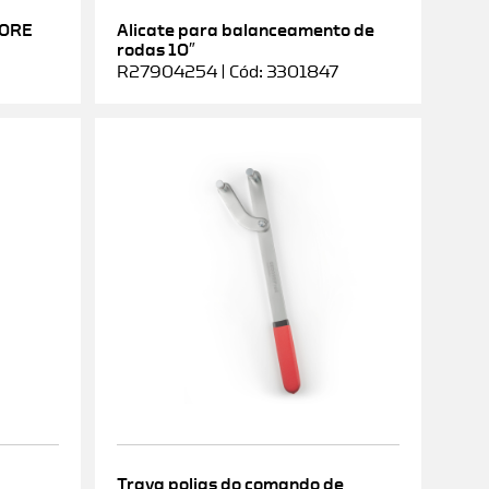
DORE
Alicate para balanceamento de
rodas 10″
R27904254 | Cód: 3301847
Trava polias do comando de