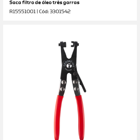
Saca filtro de óleo três garras
R15551001 | Cód: 3301542