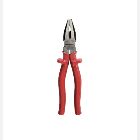
Alicates
Chaves de aperto
Corte e medição
Destaques
Ferramentas automotivas
Ferramentas para acabamento
Jogos de soquetes
Lançamentos
Linha de impacto
Martelos e marretas
Organização e movimento