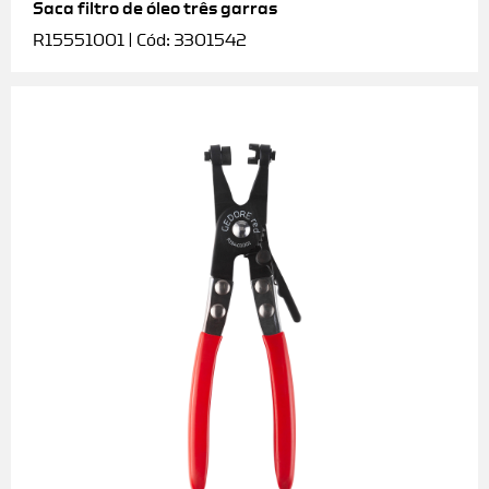
Saca filtro de óleo três garras
R15551001 | Cód: 3301542