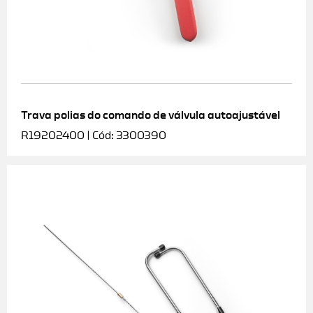
Trava polias do comando de válvula autoajustável
R19202400 | Cód: 3300390