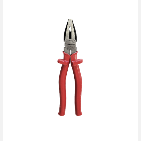
Alicates
Chaves de aperto
Corte e medição
Destaques
Ferramentas automotivas
Ferramentas para acabamento
Jogos de soquetes
Lançamentos
Linha de impacto
Martelos e marretas
Organização e movimento