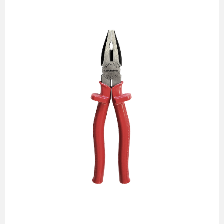
Alicates
Chaves de aperto
Corte e medição
Destaques
Ferramentas automotivas
Ferramentas para acabamento
Jogos de soquetes
Lançamentos
Linha de impacto
Martelos e marretas
Organização e movimento