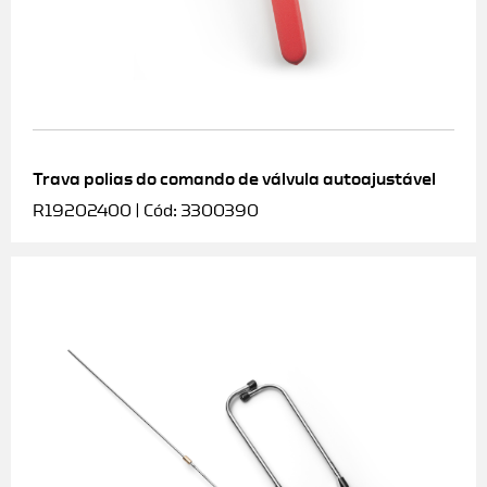
Trava polias do comando de válvula autoajustável
R19202400 | Cód: 3300390