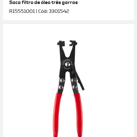
Saca filtro de óleo três garras
R15551001 | Cód: 3301542