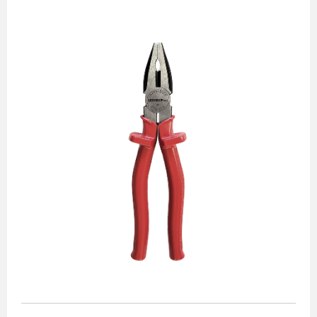
Alicates
Chaves de aperto
Corte e medição
Destaques
Ferramentas automotivas
Ferramentas para acabamento
Jogos de soquetes
Lançamentos
Linha de impacto
Martelos e marretas
Organização e movimento