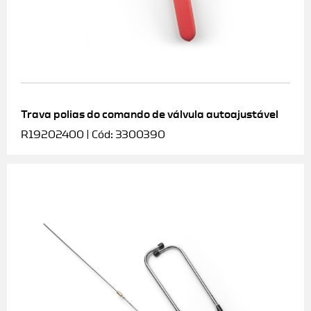
Trava polias do comando de válvula autoajustável
R19202400 | Cód: 3300390