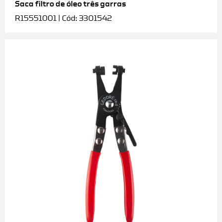
Saca filtro de óleo três garras
R15551001 | Cód: 3301542